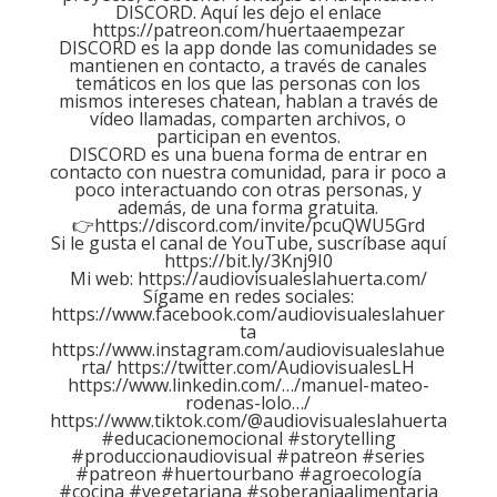
DISCORD. Aquí les dejo el enlace
https://patreon.com/huertaaempezar
DISCORD es la app donde las comunidades se
mantienen en contacto, a través de canales
temáticos en los que las personas con los
mismos intereses chatean, hablan a través de
vídeo llamadas, comparten archivos, o
participan en eventos.
DISCORD es una buena forma de entrar en
contacto con nuestra comunidad, para ir poco a
poco interactuando con otras personas, y
además, de una forma gratuita.
👉https://discord.com/invite/pcuQWU5Grd
Si le gusta el canal de YouTube, suscríbase aquí
https://bit.ly/3Knj9I0
Mi web:
https://audiovisualeslahuerta.com/
Sígame en redes sociales:
https://www.facebook.com/audiovisualeslahuer
ta
https://www.instagram.com/audiovisualeslahue
rta/ https://twitter.com/AudiovisualesLH
https://www.linkedin.com/…/manuel-mateo-
rodenas-lolo…/
https://www.tiktok.com/@audiovisualeslahuerta
#educacionemocional #storytelling
#produccionaudiovisual #patreon #series
#patreon #huertourbano #agroecología
#cocina #vegetariana #soberaniaalimentaria