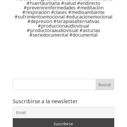
#huertaurbana #salud #endirecto
#prevenirenfermedades​ #meditación​
#respiración​ #clases #medioambiente
#sufrimientoemocional #educacionemocional
#depresion #terapiasalternativas
#produccionaudiovisual
#productoraaudiovisual #asturias
#seriedocumental #documental
Buscar
Suscribirse a la newsletter