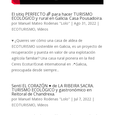
El sitio PERFECTO 🌈 para hacer TURISMO
ECOLÓGICO y rural en Galicia. Casa Pousadoira.
por
Manuel Mateo Rodenas "Lolo"
|
Ago 31, 2022
|
ECOTURISMO
,
Vídeos
♥️ ¿Quieres ver cómo una casa de aldea de
ECOTURISMO sostenible en Galicia, es un proyecto de
recuperación y puesta en valor de una explotación
agrícola familiar? Una casa rural pionera en la Red
Ceres Ecotur/Eceat-International en 📍Galicia,
preocupada desde siempre...
Sentí EL CORAZÓN ♥️ de LA RIBEIRA SACRA.
TURISMO ECOLÓGICO y gastronómico en
Reitoral de Chandrexa.
por
Manuel Mateo Rodenas "Lolo"
|
Jul 7, 2022
|
ECOTURISMO
,
Vídeos