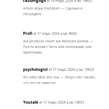
razumgogo
el 16 mayo 2024 a las 19h52
Actum atque tractatum — Сделано и
обсуждено.
Profi
el 17 mayo 2024 a las 9h56
Aut prodesse volunt aut delactare poetae —
Поэты желают быть или полезными, или
приятными.
psychologist
el 17 mayo 2024 a las 10h23
Ars adeo latet arte sua — Искусство таково,
что его не заметно.
Youtalk
el 17 mayo 2024 a las 10h51