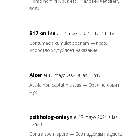
Homo homini lupus est – человек человеку
волк
B17-online
el 17 mayo 2024 a las 11h18
Contumacia cumulat poenam — прав.
Упорство усугубляет наказание.
Alter
el 17 mayo 2024 a las 11h47
Aquila non captat muscas — Орёл не ловит
мух
psikholog-onlayn
el 17 mayo 2024 a las
12h23
Contra spem spero — Без надежды надеюсь.