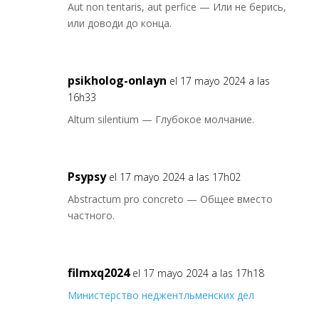
Aut non tentaris, aut perfice — Или не берись,
или доводи до конца.
psikholog-onlayn
el 17 mayo 2024 a las
16h33
Altum silentium — Глубокое молчание.
Psypsy
el 17 mayo 2024 a las 17h02
Abstractum pro concreto — Общее вместо
частного.
filmxq2024
el 17 mayo 2024 a las 17h18
Министерство неджентльменских дел