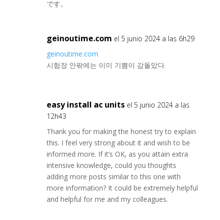
です。
geinoutime.com
el 5 junio 2024 a las 6h29
geinoutime.com
시험장 안팎에는 이미 기쁨이 감돌았다.
easy install ac units
el 5 junio 2024 a las
12h43
Thank you for making the honest try to explain
this. I feel very strong about it and wish to be
informed more. If it’s OK, as you attain extra
intensive knowledge, could you thoughts
adding more posts similar to this one with
more information? It could be extremely helpful
and helpful for me and my colleagues.