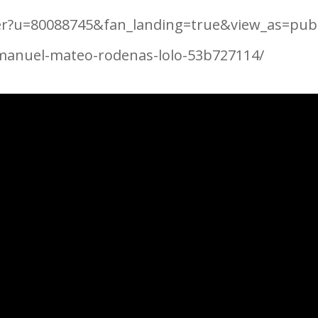
er?u=80088745&fan_landing=true&view_as=publ
/manuel-mateo-rodenas-lolo-53b727114/