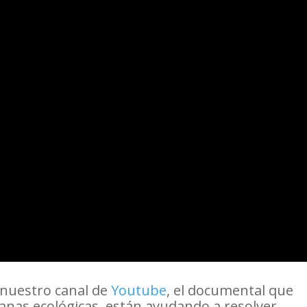
n nuestro canal de
Youtube
, el documental que
nas ecológicas, están ayudando a resolver