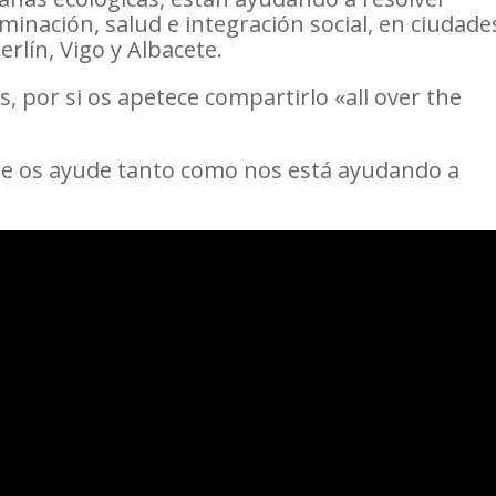
inación, salud e integración social, en ciudade
rlín, Vigo y Albacete.
, por si os apetece compartirlo «all over the
que os ayude tanto como nos está ayudando a