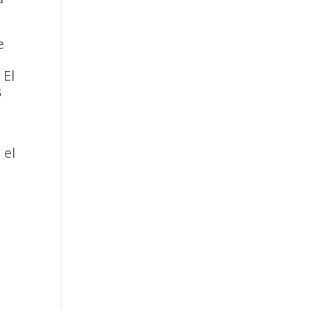
e
 El
s
 el
a