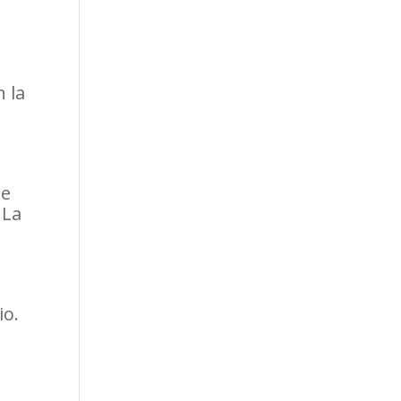
n la
de
 La
a
io.
a