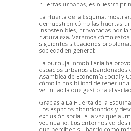
huertas urbanas, es nuestra prin
La Huerta de la Esquina, mostrará
demuestren cómo las huertas urb
insostenibles, provocadas por la f
naturaleza. Veremos cómo estos 
siguientes situaciones problemát
sociedad en general:
La burbuja inmobiliaria ha prov
espacios urbanos abandonados o 
Asamblea de Economía Social y C
cómo la posibilidad de tener una
vecindad la que gestiona el vacia
Gracias a La Huerta de la Esquin
Los espacios abandonados y des
exclusión social, a la vez que au
vecindario. Los entornos verdes r
que perciben su barrio como más