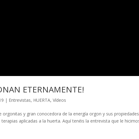
IONAN ETERNAMENTE!
19
|
Entrevistas
,
HUERTA
,
Vídeos
e orgonitas y gran conocedora de la energía orgon y sus propiedades
erapias aplicadas a la huerta. Aquí tenéis la entrevista que le hicimo