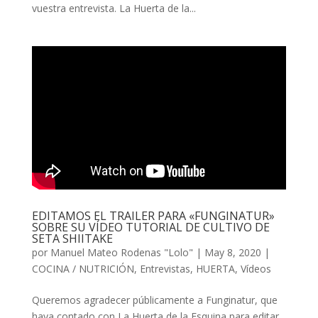
vuestra entrevista. La Huerta de la...
EDITAMOS EL TRAILER PARA «FUNGINATUR»
SOBRE SU VÍDEO TUTORIAL DE CULTIVO DE
SETA SHIITAKE
por
Manuel Mateo Rodenas "Lolo"
|
May 8, 2020
|
COCINA / NUTRICIÓN
,
Entrevistas
,
HUERTA
,
Vídeos
Queremos agradecer públicamente a Funginatur, que
haya contado con La Huerta de la Esquina para editar